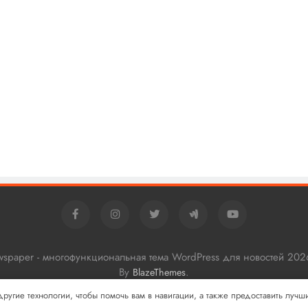
ewspaper - многофункциональная тема WordPress для новостей 202
By
.
BlazeThemes
 другие технологии, чтобы помочь вам в навигации, а также предоставить луч