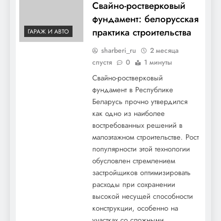
Свайно-ростверковый
фундамент: белорусская
практика строительства
ГАРАЖ И АВТО
sharberi_ru
2 месяца
спустя
0
1 минуты
Свайно-ростверковый
фундамент в Республике
Беларусь прочно утвердился
как одно из наиболее
востребованных решений в
малоэтажном строительстве. Рост
популярности этой технологии
обусловлен стремлением
застройщиков оптимизировать
расходы при сохранении
высокой несущей способности
конструкции, особенно на
участках со сложными