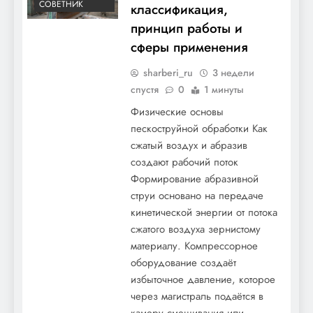
СОВЕТНИК
классификация,
принцип работы и
сферы применения
sharberi_ru
3 недели
спустя
0
1 минуты
Физические основы
пескоструйной обработки Как
сжатый воздух и абразив
создают рабочий поток
Формирование абразивной
струи основано на передаче
кинетической энергии от потока
сжатого воздуха зернистому
материалу. Компрессорное
оборудование создаёт
избыточное давление, которое
через магистраль подаётся в
камеру смешивания или