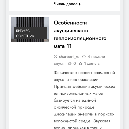
Читать далее
Особенности
акустического
БИЗНЕС
СОВЕТНИК
теплоизоляционного
мата 11
sharberi_ru
4 недели
спустя
0
1 минуты
Физические основы совместной
звуко- и теплоизоляции
Принцип действия акустических
теплоизоляционных матов
базируется на единой
физической природе
диссипации энергии в пористо-
волокнистой среде. Звуковая
волна, проникая в толщу