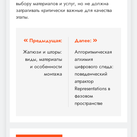
выбору материалов и услуг, но не должна
затрагивать критически важные для качества
этапы.
Навигация
Предыдущая:
Далее:
по
Жалюзи и шторы:
Алгоритмическая
виды, материалы
алхимия
записям
и особенности
цифрового следа:
монтажа
поведенческий
аттрактор
Representations в
фазовом
пространстве