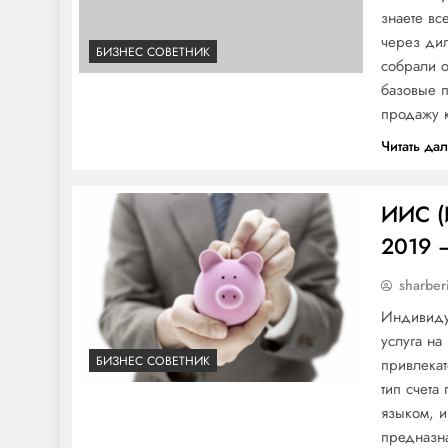
знаете вс
через дил
БИЗНЕС СОВЕТНИК
собрали о
базовые п
продажу 
Читать да
ИИС (
2019 
sharber
Индивиду
услуга на
БИЗНЕС СОВЕТНИК
привлекат
тип счета
языком, и
предназна