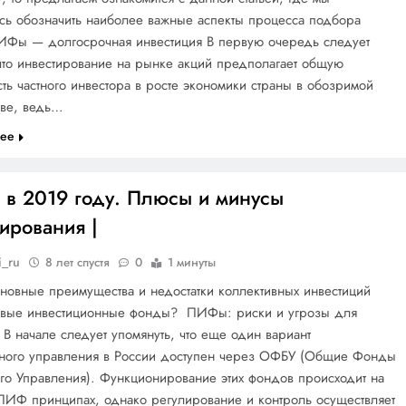
сь обозначить наиболее важные аспекты процесса подбора
ИФы — долгосрочная инвестиция В первую очередь следует
 что инвестирование на рынке акций предполагает общую
ть частного инвестора в росте экономики страны в обозримой
иве, ведь…
лее
в 2019 году. Плюсы и минусы
ирования |
i_ru
8 лет спустя
0
1 минуты
новные преимущества и недостатки коллективных инвестиций
евые инвестиционные фонды? ПИФы: риски и угрозы для
 В начале следует упомянуть, что еще один вариант
вного управления в России доступен через ОФБУ (Общие Фонды
го Управления). Функционирование этих фондов происходит на
ПИФ принципах, однако регулирование и контроль осуществляет