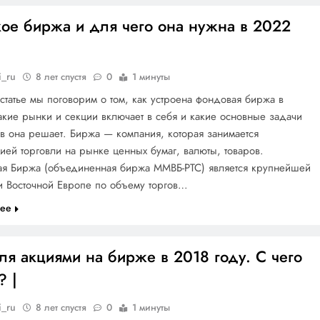
кое биржа и для чего она нужна в 2022
i_ru
8 лет спустя
0
1 минуты
статье мы поговорим о том, как устроена фондовая биржа в
акие рынки и секции включает в себя и какие основные задачи
в она решает. Биржа — компания, которая занимается
ией торговли на рынке ценных бумаг, валюты, товаров.
ая Биржа (объединенная биржа ММВБ-РТС) является крупнейшей
и Восточной Европе по объему торгов…
лее
ля акциями на бирже в 2018 году. С чего
? |
i_ru
8 лет спустя
0
1 минуты