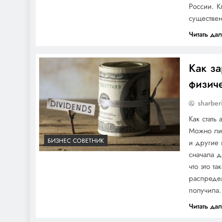
России. 
существе
Читать да
Как з
физиче
sharber
Как стать
Можно ли 
БИЗНЕС СОВЕТНИК
и другие
сначала 
что это т
распреде
получила
Читать да