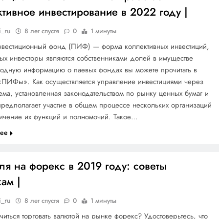
тивное инвестирование в 2022 году |
i_ru
8 лет спустя
0
1 минуты
нвестиционный фонд (ПИФ) — форма коллективных инвестиций,
ых инвесторы являются собственниками долей в имуществе
водную информацию о паевых фондах вы можете прочитать в
«ПИФы». Как осуществляется управление инвестициями через
а, установленная законодательством по рынку ценных бумаг и
редполагает участие в общем процессе нескольких организаций
ничение их функций и полномочий. Такое…
лее
ля на форекс в 2019 году: советы
ам |
i_ru
8 лет спустя
0
1 минуты
учиться торговать валютой на рынке форекс? Удостоверьтесь, что