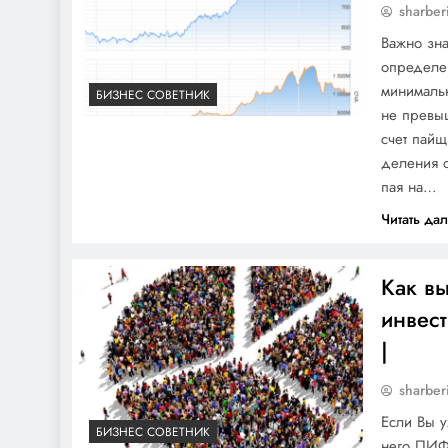
sharber
Важно зна
определе
минимальн
БИЗНЕС СОВЕТНИК
не превыш
счет пайщ
деления с
пая на…
Читать да
Как в
инвес
|
sharber
Если Вы у
БИЗНЕС СОВЕТНИК
него ПИФ,