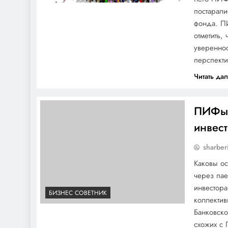
постарали
фонда. П
отметить,
увереннос
перспект
Читать да
ПИФы 
инвест
sharber
Каковы ос
через па
инвестора
БИЗНЕС СОВЕТНИК
коллекти
Банковско
схожих с 