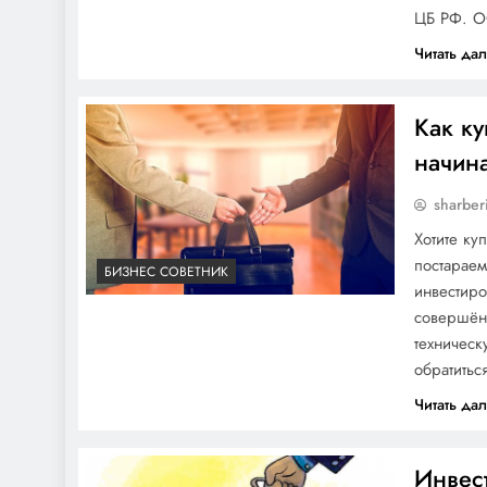
ЦБ РФ. О
Читать да
Как ку
начин
sharber
Хотите ку
постараем
БИЗНЕС СОВЕТНИК
инвестиро
совершён 
техническ
обратить
Читать да
Инвес