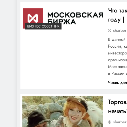
Что та
году |
БИЗНЕС СОВЕТНИК
sharber
В данной 
России, к
инвесторо
организац
Московск
в России 
Читать да
Торгов
начать
sharber