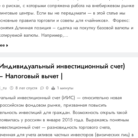
е о рисках, с которыми сопряжена работа на внебиржевом рынке
инговые центры. Если вы не передумали — в этой статье мы
сновные правила торговли и советы для «чайников». Форекс:
онятия Длинная позиция – сделка на покупку базовой валюты и
котируемой валюты. Например,…
лее
Индивидуальный инвестиционный счет)
— Налоговый вычет |
i_ru
8 лет спустя
0
1 минуты
альный инвестиционный счет (ИИС) — относительно новая
 российском фондовом рынке, призванная повысить
ельность инвестиций для граждан. Возможность открыть такой
 появилась у россиян в январе 2015 года. Выражаясь понятным
нвестиционный счет — разновидность торгового счета,
ченная для учета активов частных инвесторов (физических лиц) в