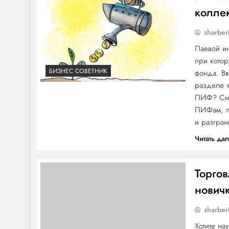
коллек
sharber
Паевой и
при котор
БИЗНЕС СОВЕТНИК
фонда. В
разделе 
ПИФ? Схем
ПИФам, п
и разгра
Читать да
Торгов
новичк
sharber
Хотите на