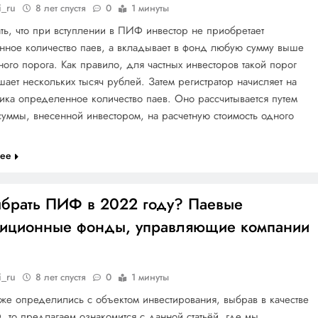
i_ru
8 лет спустя
0
1 минуты
ть, что при вступлении в ПИФ инвестор не приобретает
нное количество паев, а вкладывает в фонд любую сумму выше
ого порога. Как правило, для частных инвесторов такой порог
ает нескольких тысяч рублей. Затем регистратор начисляет на
ика определенное количество паев. Оно рассчитывается путем
уммы, внесенной инвестором, на расчетную стоимость одного
лее
ыбрать ПИФ в 2022 году? Паевые
тиционные фонды, управляющие компании
i_ru
8 лет спустя
0
1 минуты
же определились с объектом инвестирования, выбрав в качестве
 то предлагаем ознакомится с данной статьёй, где мы