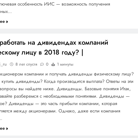
Ключевая особенность ИИС — возможность получения
нных…
лее
аработать на дивидендах компаний
скому лицу в 2018 году? |
i_ru
8 лет спустя
0
1 минуты
 акционером компании и получать дивиденды физическому лицу?
купить дивиденды? Когда производится выплата? Ответы на эти
 вопросы вы найдете ниже. Дивиденды. Базовые понятия Итак,
давайте разберемся с необходимыми понятиями. Дивиденды —
акое? Дивиденды — это часть прибыли компании, которая
ляется между акционерами. Однако, даже если компания
…
лее