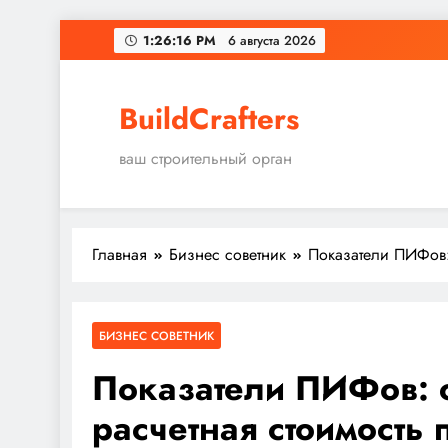
Перейти
1:26:17 PM
6 августа 2026
к
содержимому
BuildCrafters
ваш строительный орган
Главная
Бизнес советник
Показатели ПИФов: 
БИЗНЕС СОВЕТНИК
Показатели ПИФов: с
расчетная стоимость п