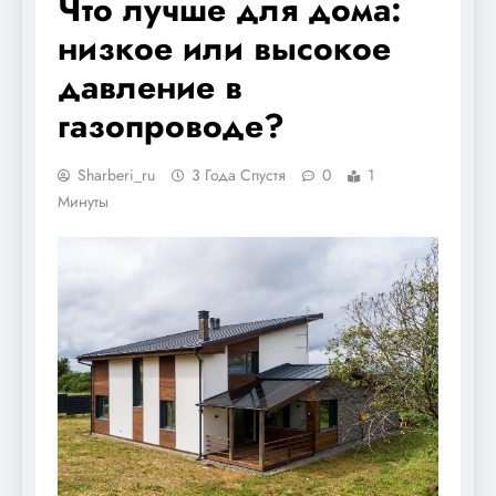
Что лучше для дома:
низкое или высокое
давление в
газопроводе?
Sharberi_ru
3 Года Спустя
0
1
Минуты