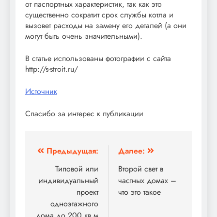
от паспортных характеристик, так как это
существенно сократит срок службы котла и
вызовет расходы на замену его деталей (а они
могут быть очень значительными).
В статье использованы фотографии с сайта
http://s-stroit.ru/
Источник
Спасибо за интерес к публикации
Навигация
Предыдущая:
Далее:
по
Типовой или
Второй свет в
индивидуальный
частных домах –
записям
проект
что это такое
одноэтажного
дома до 200 кв.м