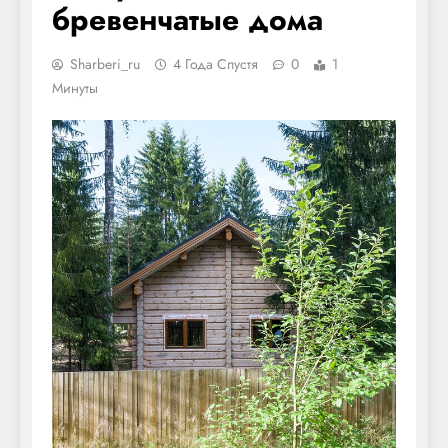
бревенчатые дома
Sharberi_ru
4 Года Спустя
0
1
Минуты