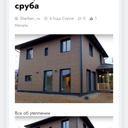
сруба
Sharberi_ru
4 Года Спустя
0
1
Минуты
Все об утеплении