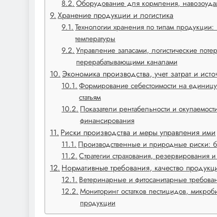
Оборудование для кормления, навозоудал
Хранение продукции и логистика
Технологии хранения по типам продукции:
температуры
Управление запасами, логистические потер
перерабатывающими каналами
Экономика производства, учет затрат и ис
Формирование себестоимости на единицу
статьям
Показатели рентабельности и окупаемост
финансирования
Риски производства и меры управления ими
Производственные и природные риски: б
Стратегии страхования, резервирования 
Нормативные требования, качество продукц
Ветеринарные и фитосанитарные требова
Мониторинг остатков пестицидов, микро
продукции