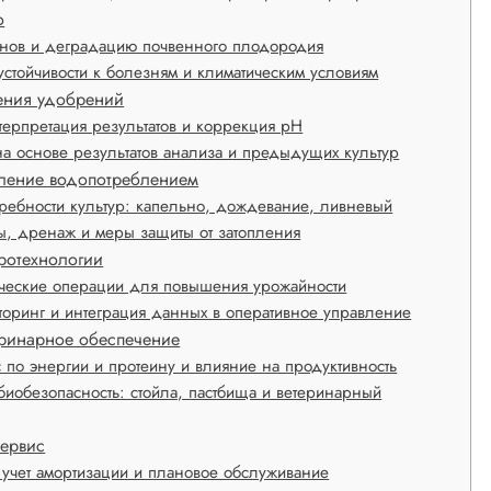
о
генов и деградацию почвенного плодородия
устойчивости к болезням и климатическим условиям
ения удобрений
терпретация результатов и коррекция pH
на основе результатов анализа и предыдущих культур
вление водопотреблением
требности культур: капельно, дождевание, ливневый
ы, дренаж и меры защиты от затопления
ротехнологии
тические операции для повышения урожайности
оринг и интеграция данных в оперативное управление
еринарное обеспечение
по энергии и протеину и влияние на продуктивность
биобезопасность: стойла, пастбища и ветеринарный
сервис
 учет амортизации и плановое обслуживание