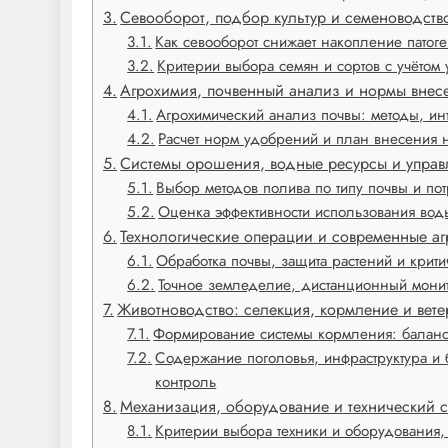
Севооборот, подбор культур и семеноводств
Как севооборот снижает накопление пато
Критерии выбора семян и сортов с учётом 
Агрохимия, почвенный анализ и нормы внес
Агрохимический анализ почвы: методы, ин
Расчет норм удобрений и план внесения 
Системы орошения, водные ресурсы и упра
Выбор методов полива по типу почвы и по
Оценка эффективности использования вод
Технологические операции и современные аг
Обработка почвы, защита растений и кри
Точное земледелие, дистанционный монит
Животноводство: селекция, кормление и вет
Формирование системы кормления: баланс 
Содержание поголовья, инфраструктура и 
контроль
Механизация, оборудование и технический 
Критерии выбора техники и оборудования,