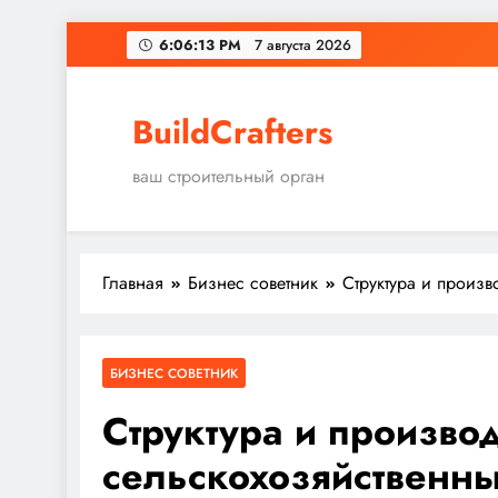
Перейти
6:06:14 PM
7 августа 2026
к
содержимому
BuildCrafters
ваш строительный орган
Главная
Бизнес советник
Структура и произв
БИЗНЕС СОВЕТНИК
Структура и произво
сельскохозяйственн