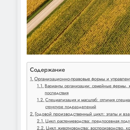
Содержание
Организационно-правовые формы и управленч
Варианты организации: семейные фермы, к
последствия
Специализация и масштаб: отличия специ
структуре подразделений
Годовой производственный цикл: этапы и вз
Цикл растениеводства: предпосевная подго
Цикл животноводства: воспроизводство, 