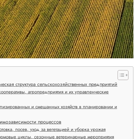
еская структура сельскохозяйственных предприятий
ооперативы, агропредприятия и их управленческие
ализированных и смешанных хозяйств в планировании и
аимозависимости процессов
товка, посев, уход за вегетацией и уборка урожая
кормовые циклы, сезонные ветеринарные мероприятия