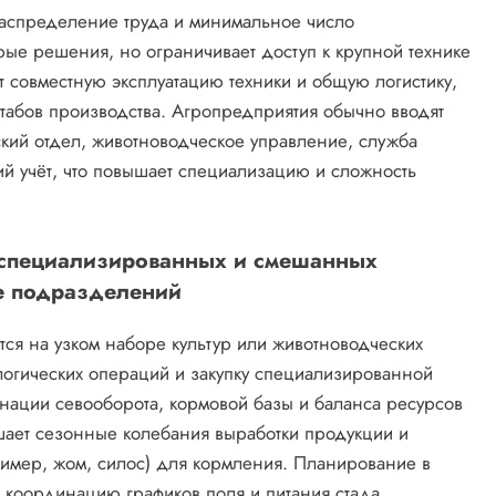
аспределение труда и минимальное число
рые решения, но ограничивает доступ к крупной технике
совместную эксплуатацию техники и общую логистику,
штабов производства. Агропредприятия обычно вводят
ий отдел, животноводческое управление, служба
ий учёт, что повышает специализацию и сложность
 специализированных и смешанных
ре подразделений
ся на узком наборе культур или животноводческих
логических операций и закупку специализированной
нации севооборота, кормовой базы и баланса ресурсов
ает сезонные колебания выработки продукции и
ример, жом, силос) для кормления. Планирование в
 координацию графиков поля и питания стада.