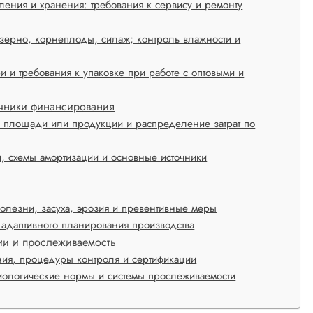
ения и хранения: требования к сервису и ремонту
 зерно, корнеплоды, силаж; контроль влажности и
и и требования к упаковке при работе с оптовыми и
точники финансирования
 площади или продукции и распределение затрат по
и, схемы амортизации и основные источники
олезни, засуха, эрозия и превентивные меры
и адаптивного планирования производства
ии и прослеживаемость
ния, процедуры контроля и сертификации
биологические нормы и системы прослеживаемости