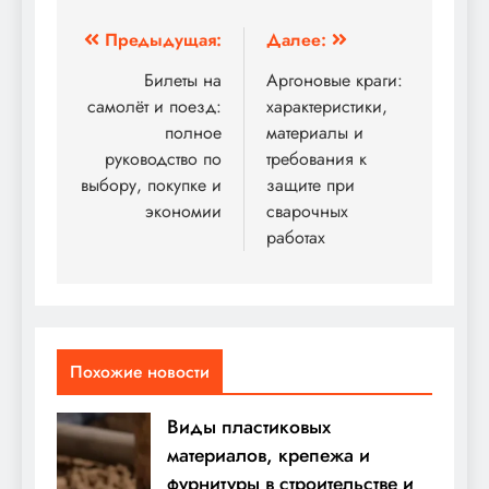
Навигация
Предыдущая:
Далее:
по
Билеты на
Аргоновые краги:
самолёт и поезд:
характеристики,
записям
полное
материалы и
руководство по
требования к
выбору, покупке и
защите при
экономии
сварочных
работах
Похожие новости
Виды пластиковых
материалов, крепежа и
фурнитуры в строительстве и