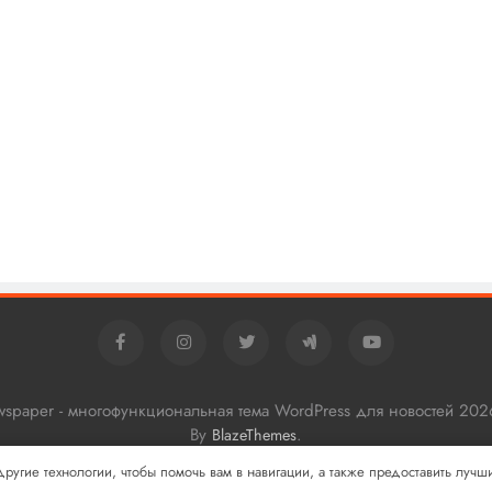
ewspaper - многофункциональная тема WordPress для новостей 202
By
.
BlazeThemes
 другие технологии, чтобы помочь вам в навигации, а также предоставить луч