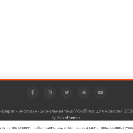
ewspaper - многофункциональная тема WordPress для новостей 202
By
.
BlazeThemes
 другие технологии, чтобы помочь вам в навигации, а также предоставить луч