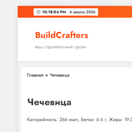
Перейти
10:18:04 PM
6 августа 2026
к
содержимому
BuildCrafters
ваш строительный орган
Главная
Чечевица
Чечевица
Калорийность: 266 ккал, Белки: 6.6 г, Жиры: 19.0