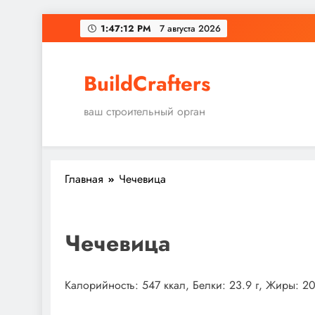
Перейти
1:47:13 PM
7 августа 2026
к
содержимому
BuildCrafters
ваш строительный орган
Главная
Чечевица
Чечевица
Калорийность: 547 ккал, Белки: 23.9 г, Жиры: 20.