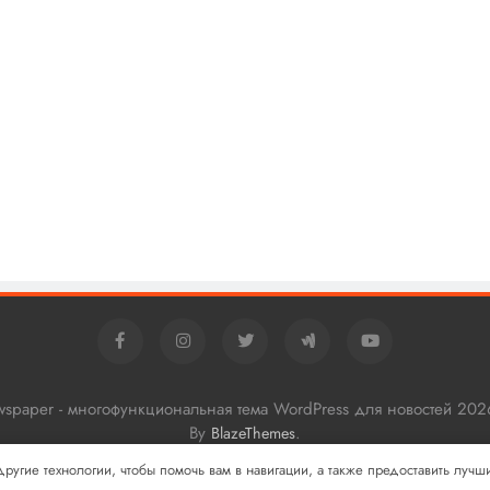
ewspaper - многофункциональная тема WordPress для новостей 202
By
.
BlazeThemes
 другие технологии, чтобы помочь вам в навигации, а также предоставить луч