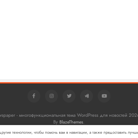
ewspaper - многофункциональная тема WordPress для новостей 202
By
.
BlazeThemes
 другие технологии, чтобы помочь вам в навигации, а также предоставить луч