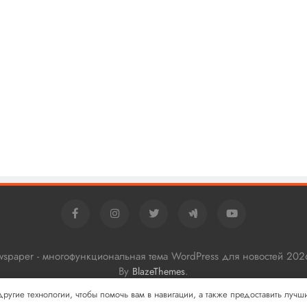
ewspaper - многофункциональная тема WordPress для новостей 202
By
.
BlazeThemes
 другие технологии, чтобы помочь вам в навигации, а также предоставить луч