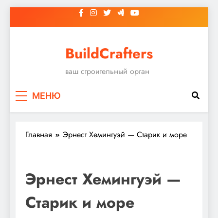
Перейти
к
содержимому
BuildCrafters
ваш строительный орган
МЕНЮ
Главная
Эрнест Хемингуэй — Старик и море
Эрнест Хемингуэй —
Старик и море