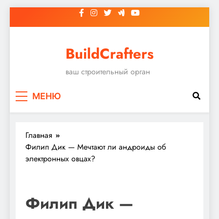
Перейти
к
содержимому
BuildCrafters
ваш строительный орган
МЕНЮ
Главная
Филип Дик — Мечтают ли андроиды об
электронных овцах?
Филип Дик —