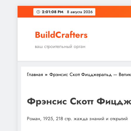
Перейти
2:01:09 PM
8 августа 2026
к
содержимому
BuildCrafters
ваш строительный орган
Главная
Фрэнсис Скотт Фицджеральд — Велик
Фрэнсис Скотт Фицдж
Роман, 1925, 218 стр. жажда знаний и открытий