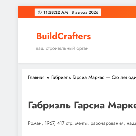
Перейти
11:58:33 AM
8 августа 2026
к
содержимому
BuildCrafters
ваш строительный орган
Главная
Габриэль Гарсиа Маркес — Сто лет од
Габриэль Гарсиа Марк
Роман, 1967, 417 стр. мечты, разочарования, на