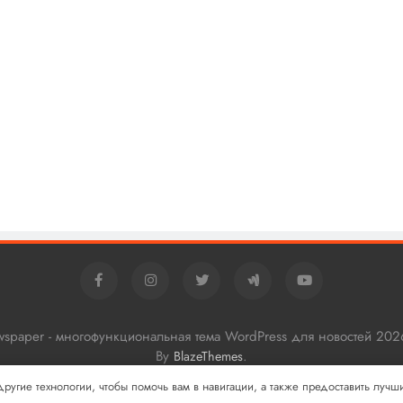
ewspaper - многофункциональная тема WordPress для новостей 202
By
.
BlazeThemes
 другие технологии, чтобы помочь вам в навигации, а также предоставить луч