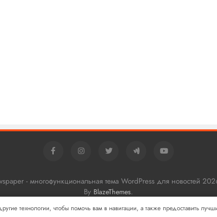
ewspaper - многофункциональная тема WordPress для новостей 202
By
.
BlazeThemes
 другие технологии, чтобы помочь вам в навигации, а также предоставить луч