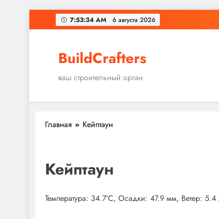
Перейти
7:53:35 AM
6 августа 2026
к
содержимому
BuildCrafters
ваш строительный орган
Главная
Кейптаун
Кейптаун
Температура: 34.7°C, Осадки: 47.9 мм, Ветер: 5.