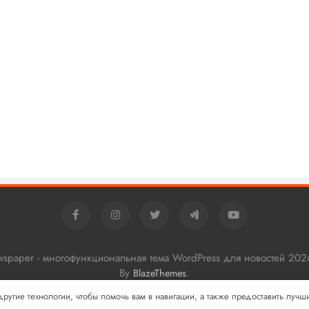
ewspaper - многофункциональная тема WordPress для новостей 202
By
.
BlazeThemes
 другие технологии, чтобы помочь вам в навигации, а также предоставить луч