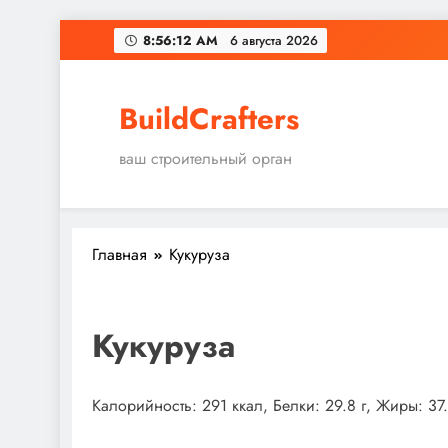
Перейти
8:56:13 AM
6 августа 2026
к
содержимому
BuildCrafters
ваш строительный орган
Главная
Кукуруза
Кукуруза
Калорийность: 291 ккал, Белки: 29.8 г, Жиры: 37.1