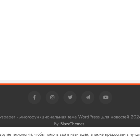
ewspaper - многофункциональная тема WordPress для новостей 202
By
.
BlazeThemes
 другие технологии, чтобы помочь вам в навигации, а также предоставить луч