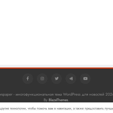
ewspaper - многофункциональная тема WordPress для новостей 202
By
.
BlazeThemes
 другие технологии, чтобы помочь вам в навигации, а также предоставить луч