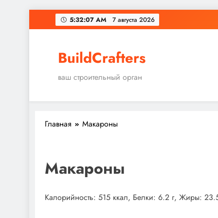
Перейти
5:32:08 AM
7 августа 2026
к
содержимому
BuildCrafters
ваш строительный орган
Главная
Макароны
Макароны
Калорийность: 515 ккал, Белки: 6.2 г, Жиры: 23.5