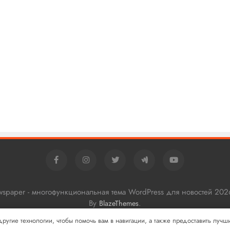
ewspaper - многофункциональная тема WordPress для новостей 202
By
.
BlazeThemes
 другие технологии, чтобы помочь вам в навигации, а также предоставить луч