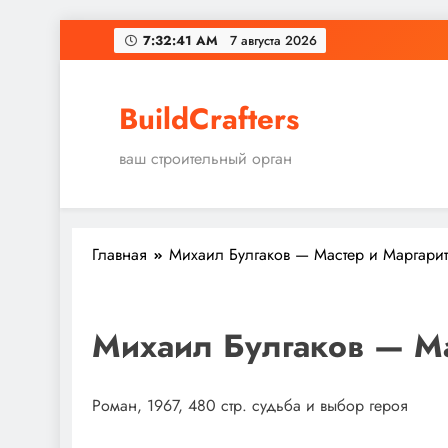
Перейти
7:32:41 AM
7 августа 2026
к
содержимому
BuildCrafters
ваш строительный орган
Главная
Михаил Булгаков — Мастер и Маргари
Михаил Булгаков — Ма
Роман, 1967, 480 стр. судьба и выбор героя