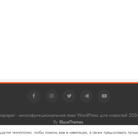
ewspaper - многофункциональная тема WordPress для новостей 202
By
.
BlazeThemes
 другие технологии, чтобы помочь вам в навигации, а также предоставить луч