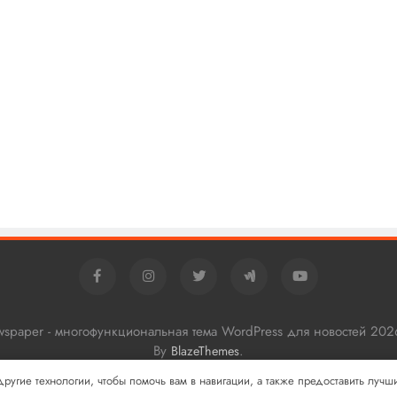
ewspaper - многофункциональная тема WordPress для новостей 202
By
.
BlazeThemes
 другие технологии, чтобы помочь вам в навигации, а также предоставить луч