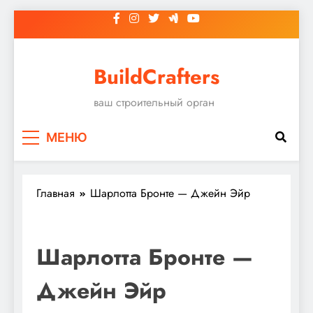
Перейти
к
содержимому
BuildCrafters
ваш строительный орган
МЕНЮ
Главная
Шарлотта Бронте — Джейн Эйр
Шарлотта Бронте —
Джейн Эйр