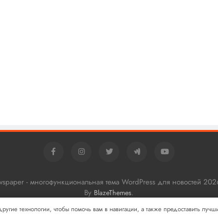
ewspaper - многофункциональная тема WordPress для новостей 202
By
.
BlazeThemes
 другие технологии, чтобы помочь вам в навигации, а также предоставить луч