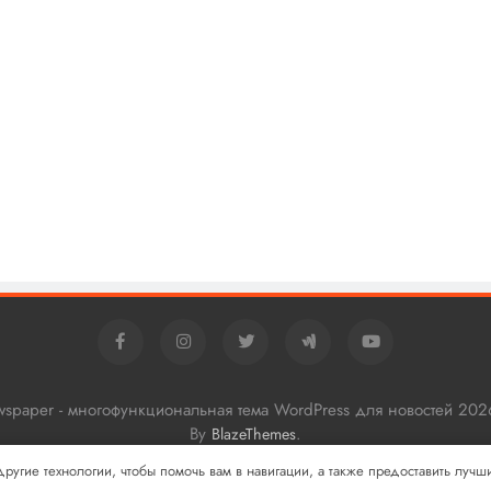
ewspaper - многофункциональная тема WordPress для новостей 202
By
.
BlazeThemes
 другие технологии, чтобы помочь вам в навигации, а также предоставить луч