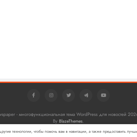
ewspaper - многофункциональная тема WordPress для новостей 202
By
.
BlazeThemes
 другие технологии, чтобы помочь вам в навигации, а также предоставить луч