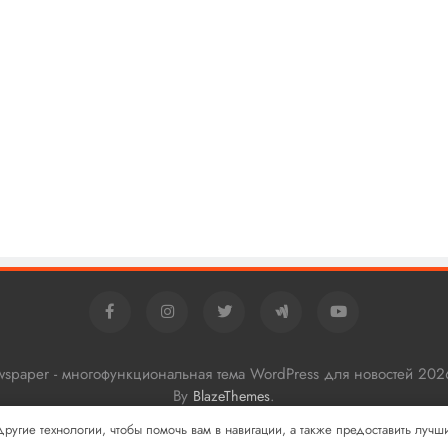
ewspaper - многофункциональная тема WordPress для новостей 202
By
.
BlazeThemes
 другие технологии, чтобы помочь вам в навигации, а также предоставить луч