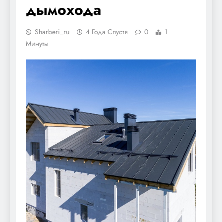
дымохода
Sharberi_ru
4 Года Спустя
0
1
Минуты