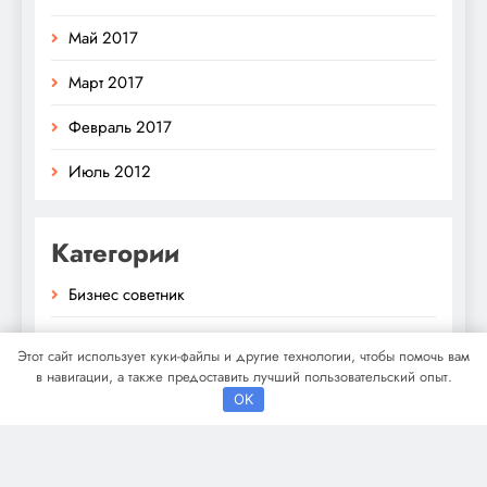
Май 2017
Март 2017
Февраль 2017
Июль 2012
Категории
Бизнес советник
Гараж и авто
Этот сайт использует куки-файлы и другие технологии, чтобы помочь вам
в навигации, а также предоставить лучший пользовательский опыт.
Дача, участок
OK
Как выбрать гаджет
Новости плюс