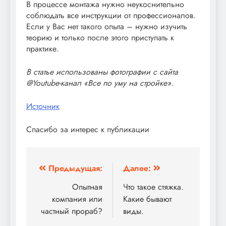
В процессе монтажа нужно неукоснительно
соблюдать все инструкции от профессионалов.
Если у Вас нет такого опыта – нужно изучить
теорию и только после этого приступать к
практике.
В статье использованы фотографии с сайта
@Youtube-канал «Все по уму на стройке»
.
Источник
Спасибо за интерес к публикации
Навигация
Предыдущая:
Далее:
по
Опытная
Что такое стяжка.
компания или
Какие бывают
записям
частный прораб?
виды.