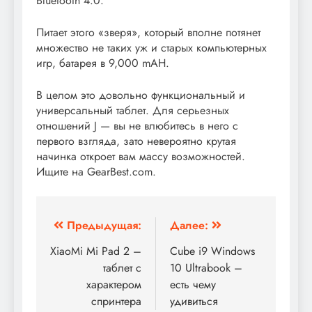
Bluetooth 4.0.
Питает этого «зверя», который вполне потянет
множество не таких уж и старых компьютерных
игр, батарея в 9,000 mAH.
В целом это довольно функциональный и
универсальный таблет. Для серьезных
отношений J — вы не влюбитесь в него с
первого взгляда, зато невероятно крутая
начинка откроет вам массу возможностей.
Ищите на GearBest.com.
Навигация
Предыдущая:
Далее:
по
XiaoMi Mi Pad 2 –
Cube i9 Windows
таблет с
10 Ultrabook –
записям
характером
есть чему
спринтера
удивиться