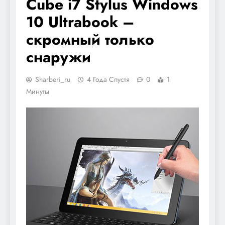
Cube i7 Stylus Windows
10 Ultrabook –
скромный только
снаружи
Sharberi_ru
4 Года Спустя
0
1
Минуты