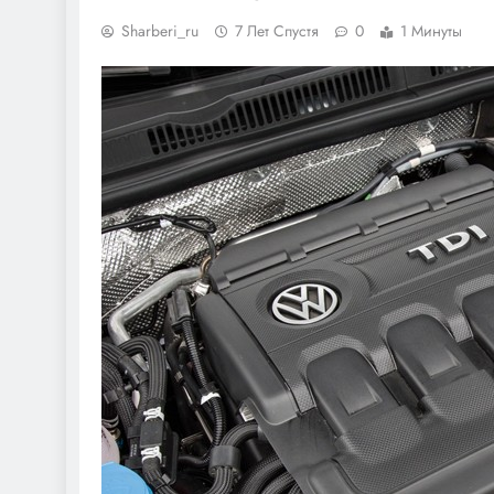
Sharberi_ru
7 Лет Спустя
0
1 Минуты