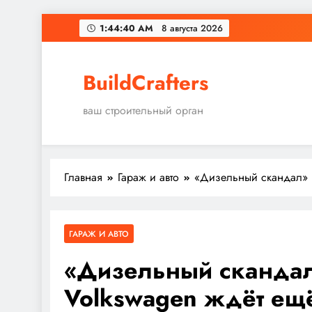
Перейти
1:44:41 AM
8 августа 2026
к
содержимому
BuildCrafters
ваш строительный орган
Главная
Гараж и авто
«Дизельный скандал» 
ГАРАЖ И АВТО
«Дизельный скандал
Volkswagen ждёт ещ