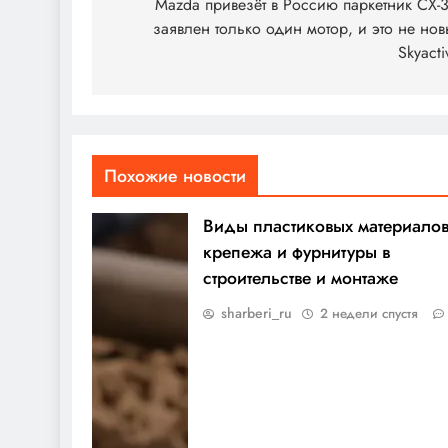
по
Mazda привезёт в Россию паркетник CX-
заявлен только один мотор, и это не но
записям
Skyacti
Похожие новости
Виды пластиковых материалов
крепежа и фурнитуры в
строительстве и монтаже
sharberi_ru
2 недели спустя