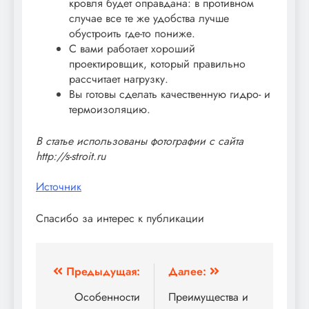
кровля будет оправдана: в противном
случае все те же удобства лучше
обустроить где-то пониже.
С вами работает хороший
проектировщик, который правильно
рассчитает нагрузку.
Вы готовы сделать качественную гидро- и
термоизоляцию.
В статье использованы фотографии с сайта
http://s-stroit.ru
Источник
Спасибо за интерес к публикации
Навигация
Предыдущая:
Далее:
по
Особенности
Преимущества и