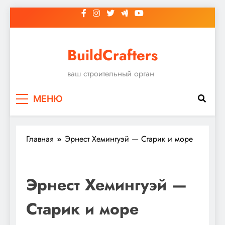
Перейти
к
содержимому
BuildCrafters
ваш строительный орган
МЕНЮ
Главная
Эрнест Хемингуэй — Старик и море
Эрнест Хемингуэй —
Старик и море