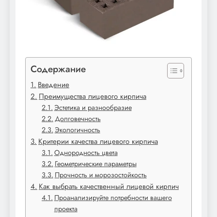
Содержание
Введение
Преимущества лицевого кирпича
Эстетика и разнообразие
Долговечность
Экологичность
Критерии качества лицевого кирпича
Однородность цвета
Геометрические параметры
Прочность и морозостойкость
Как выбрать качественный лицевой кирпич
Проанализируйте потребности вашего
проекта