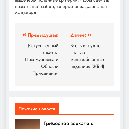
вышеперечисленные критерии, чтобы сделать
правильный выбор, который оправдает ваши
ожидания.
Навигация
Предыдущая:
Далее:
по
Искусственный
Все, что нужно
камень:
знать о
записям
Преимущества и
железобетонных
Области
изделиях (ЖБИ)
Применения
Похожие новости
Гримерное зеркало с