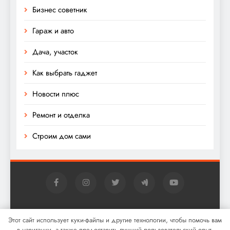
Бизнес советник
Гараж и авто
Дача, участок
Как выбрать гаджет
Новости плюс
Ремонт и отделка
Строим дом сами
Digital Newspaper - многофункциональная тема
Этот сайт использует куки-файлы и другие технологии, чтобы помочь вам
WordPress для новостей 2026. Powered By
.
BlazeThemes
в навигации, а также предоставить лучший пользовательский опыт.