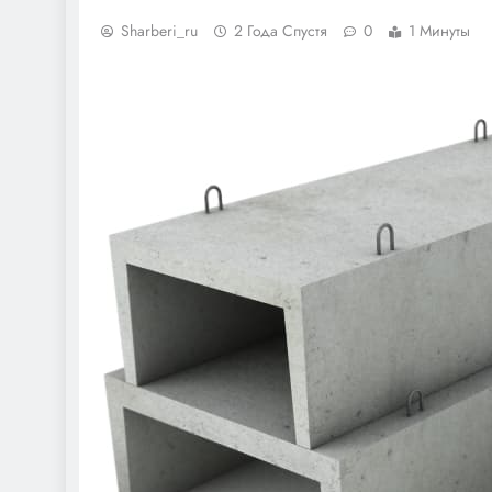
Sharberi_ru
2 Года Спустя
0
1 Минуты