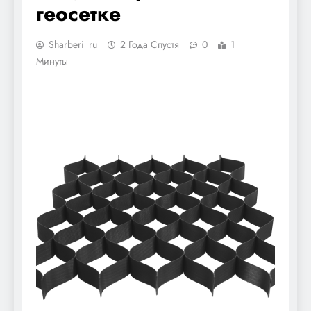
геосетке
Sharberi_ru
2 Года Спустя
0
1
Минуты