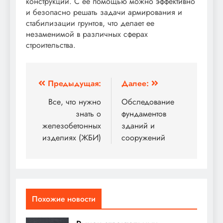
конструкций. С ее помощью можно эффективно
и безопасно решать задачи армирования и
стабилизации грунтов, что делает ее
незаменимой в различных сферах
строительства.
Навигация
Предыдущая:
Далее:
по
Все, что нужно
Обследование
знать о
фундаментов
записям
железобетонных
зданий и
изделиях (ЖБИ)
сооружений
Похожие новости