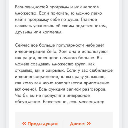
Разновидностей программ и их аналогов
множество. Если поискать, то можно легко
найти программу себе по душе. Главное
навязать установить её своим родственникам,
друзьям или коллегам.
Сейчас всё больше популярности набирает
интернет-рация Zello. Хотя она и используется
как рация, потенциал намного больше. Вы
можете создавать множество групп, как
открытых, так и закрытых. Если у вас стабильное
интернет соединение, то вы сразу услышите,
как кто-то вам что-то говорит (если приложение
включено). Есть функция записи разговоров.
Что бы вы не пропустили интересное
обсуждение. Естественно, есть мессенджер.
Навигация
Предыдущая:
Далее: