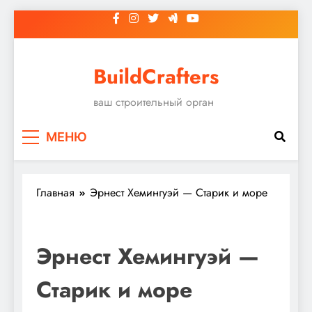
Перейти
к
содержимому
BuildCrafters
ваш строительный орган
МЕНЮ
Главная
Эрнест Хемингуэй — Старик и море
Эрнест Хемингуэй —
Старик и море