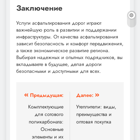
Заключение
Услуги асфальтирования дорог играют
важнейшую роль в развитии и поддержании
инфраструктуры. От качества асфальтирования
зависит безопасность и комфорт передвижения,
а также экономическое развитие региона.
Выбирая надежных и опытных подрядчиков, вы
вкладываете в будущее, делая дороги
безопасными и доступными для всех.
Навигация
Предыдущая:
Далее:
по
Комплектующие
Утеплители: виды,
для сотового
преимущества и
записям
поликарбоната:
оптовая покупка
Основные
элементы и их