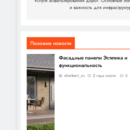
по
Услуги асфальтирования дорог: Основные эт
и важность для инфраструкт
записям
Похожие новости
Фасадные панели Эстетика и
функциональность
sharberi_ru
2 года спустя
0