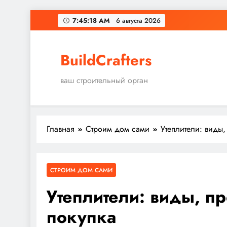
Перейти
7:45:19 AM
6 августа 2026
к
содержимому
BuildCrafters
ваш строительный орган
Главная
Строим дом сами
Утеплители: виды,
СТРОИМ ДОМ САМИ
Утеплители: виды, п
покупка