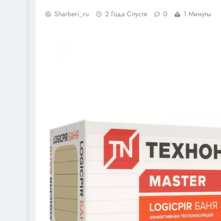
Sharberi_ru
2 Года Спустя
0
1 Минуты