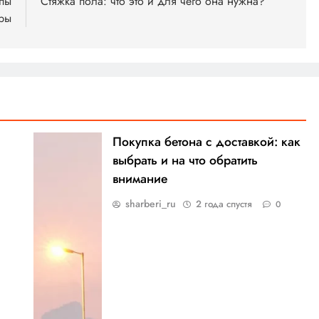
апы
Стяжка пола: что это и для чего она нужна?
уры
Покупка бетона с доставкой: как
выбрать и на что обратить
внимание
sharberi_ru
2 года спустя
0