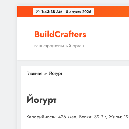
Перейти
1:43:39 AM
8 августа 2026
к
содержимому
BuildCrafters
ваш строительный орган
Главная
Йогурт
Йогурт
Калорийность: 426 ккал, Белки: 39.9 г, Жиры: 19.6