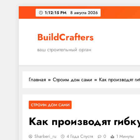
Перейти
1:12:16 PM
8 августа 2026
к
содержимому
BuildCrafters
ваш строительный орган
Главная
Строим дом сами
Как производят г
СТРОИМ ДОМ САМИ
Как производят гибк
Sharberi_ru
4 Года Спустя
0
1 Минуты